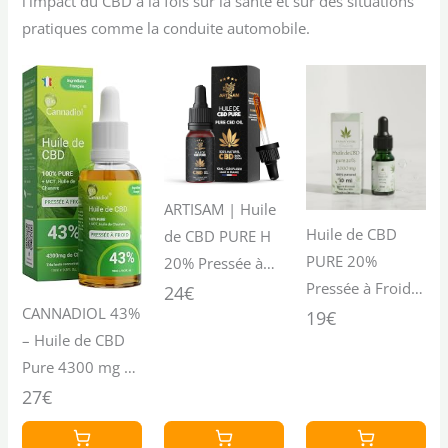
l’impact du CBD à la fois sur la santé et sur des situations
pratiques comme la conduite automobile.
ARTISAM | Huile
Huile de CBD
de CBD PURE H
PURE 20%
20% Pressée à
Pressée à Froid |
Froid | Huile de
24€
CANNADIOL 43%
Huile 100%
19€
Graines de
– Huile de CBD
vegetale |
chanvre |
Pure 4300 mg –
Formule
Formule
Ingrédients
27€
Premium
Premium
Français –
Fabriquée en
Fabriquée en