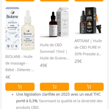
Qualité
France |
France |
Supérieure –
Sommeil
Sommeil
Avec Huile MCT
Puissant | cdb
Puissant | cdb
et Chanvre
Hemp Oil herbe
Hemp Oil herbe
Pressé à Froid –
puff hhc 10ml
puff hhc 10ml
Pour le Sommeil
et la Relaxation –
ARTISAM | Huile
Huile de CBD
10 ml
de CBD PURE H
Sommeil 10ml |
30% Pressée à
BIOLANE - Huile
Huile de Graines
Froid | Huile de
29€
de massage -
de Chanvre
49€
Graines de
Bébé - Détente -
Pressée à Froid |
chanvre |
Parfum relaxant
4€
Relaxation, Nuit
Formule
et apaisant - 99%
Paisible & Bien-
Premium
d'ingrédients
Être | Fabriquée
Fabriquée en
Une législation clarifiée en 2025 avec un seuil THC
d'origine
en France
France |
porté à 0,3%
, favorisant la qualité et la diversité des
naturelle - 50ml -
Sommeil
produits CBD.
Fabriqué en