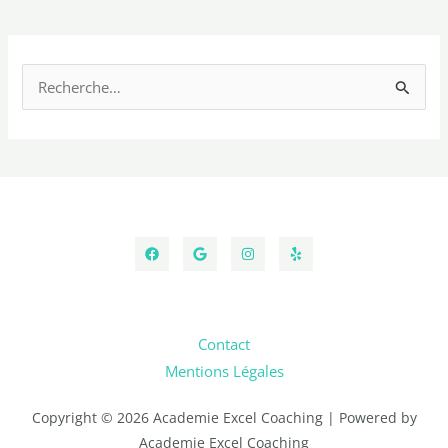
R
e
c
h
e
r
c
h
e
Contact
r
Mentions Légales
:
Copyright © 2026 Academie Excel Coaching | Powered by
Academie Excel Coaching