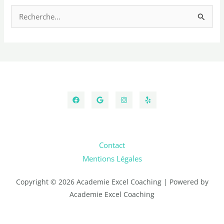
R
e
c
h
e
r
c
h
e
Contact
r
Mentions Légales
:
Copyright © 2026 Academie Excel Coaching | Powered by
Academie Excel Coaching