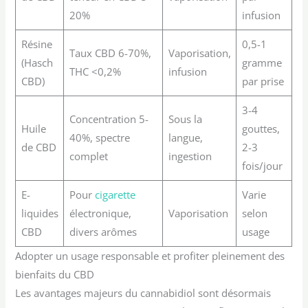
20%
infusion
Résine
0,5-1
Taux CBD 6-70%,
Vaporisation,
(Hasch
gramme
THC <0,2%
infusion
CBD)
par prise
3-4
Concentration 5-
Sous la
Huile
gouttes,
40%, spectre
langue,
de CBD
2-3
complet
ingestion
fois/jour
E-
Pour
cigarette
Varie
liquides
électronique,
Vaporisation
selon
CBD
divers arômes
usage
Adopter un usage responsable et profiter pleinement des
bienfaits du CBD
Les avantages majeurs du cannabidiol sont désormais