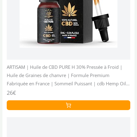
ARTISAM | Huile de CBD PURE H 30% Pressée à Froid |
Huile de Graines de chanvre | Formule Premium
Fabriquée en France | Sommeil Puissant | cdb Hemp Oil
herbe puff hhc 10ml
26€