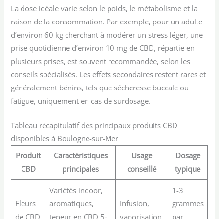
La dose idéale varie selon le poids, le métabolisme et la
raison de la consommation. Par exemple, pour un adulte
d’environ 60 kg cherchant à modérer un stress léger, une
prise quotidienne d’environ 10 mg de CBD, répartie en
plusieurs prises, est souvent recommandée, selon les
conseils spécialisés. Les effets secondaires restent rares et
généralement bénins, tels que sécheresse buccale ou
fatigue, uniquement en cas de surdosage.
Tableau récapitulatif des principaux produits CBD
disponibles à Boulogne-sur-Mer
Produit
Caractéristiques
Usage
Dosage
CBD
principales
conseillé
typique
Variétés indoor,
1-3
Fleurs
aromatiques,
Infusion,
grammes
de CBD
teneur en CBD 5-
vaporisation
par