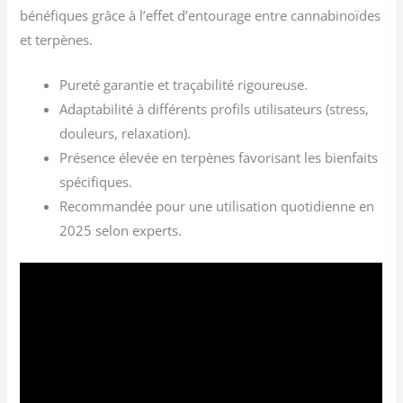
bénéfiques grâce à l’effet d’entourage entre cannabinoïdes
et terpènes.
Pureté garantie et traçabilité rigoureuse.
Adaptabilité à différents profils utilisateurs (stress,
douleurs, relaxation).
Présence élevée en terpènes favorisant les bienfaits
spécifiques.
Recommandée pour une utilisation quotidienne en
2025 selon experts.