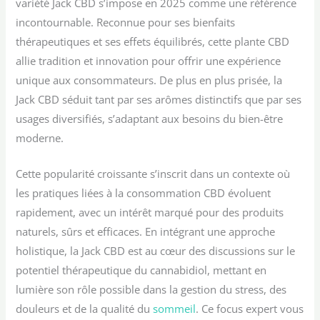
variété Jack CBD s’impose en 2025 comme une référence
Naturelle - Dès
100ml
incontournable. Reconnue pour ses bienfaits
7 ans - Tube
thérapeutiques et ses effets équilibrés, cette plante CBD
50 ML
allie tradition et innovation pour offrir une expérience
unique aux consommateurs. De plus en plus prisée, la
Jack CBD séduit tant par ses arômes distinctifs que par ses
usages diversifiés, s’adaptant aux besoins du bien-être
moderne.
Cette popularité croissante s’inscrit dans un contexte où
les pratiques liées à la consommation CBD évoluent
rapidement, avec un intérêt marqué pour des produits
naturels, sûrs et efficaces. En intégrant une approche
holistique, la Jack CBD est au cœur des discussions sur le
potentiel thérapeutique du cannabidiol, mettant en
lumière son rôle possible dans la gestion du stress, des
douleurs et de la qualité du
sommeil
. Ce focus expert vous