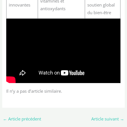
vitamines et
innovantes
soutien global
antioxydants
du bien-être
Il n’y a pas d’article similaire.
←
Article précédent
Article suivant
→