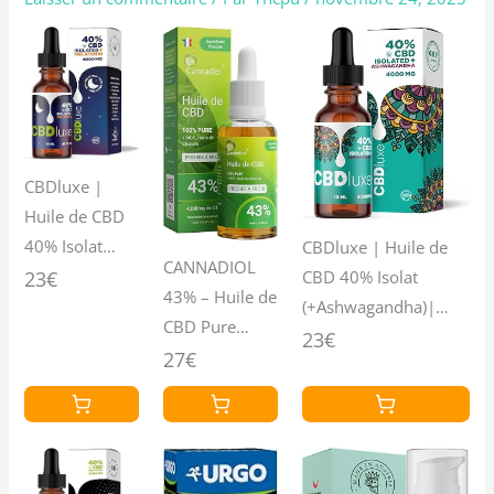
CBDluxe |
Huile de CBD
40% Isolat
CBDluxe | Huile de
CANNADIOL
(+Mélatonine)|
CBD 40% Isolat
23€
43% – Huile de
Puissance
(+Ashwagandha)|
CBD Pure
Maximale |
Puissance Maximale |
23€
4300 mg –
27€
Pureté
Pureté Optimale |
Ingrédients
Optimale |
4000 mg | 0% THC |
Français –
4000 mg | 0%
Testée en Laboratoire
Qualité
THC | Testée
| Certifiée CPNP
Supérieure –
en Laboratoire