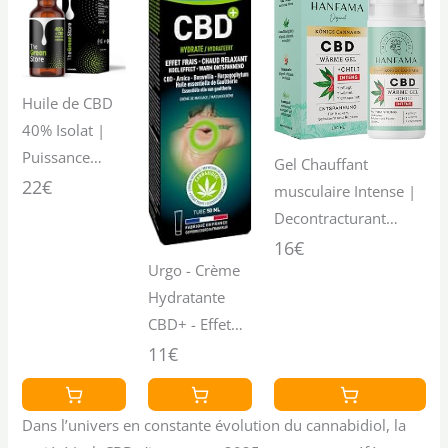
Avec Huile
| Certifiée
MCT et
CPNP (10ml)
Chanvre
Pressé à Froid
Huile de CBD
– Pour le
40% Isolat |
Sommeil et la
Puissance
Gel Chauffant
Relaxation –
Maximale |
22€
musculaire Intense |
10 ml
Pureté
Decontracturant
Optimale |
musculaire avec
16€
4000 mg | 0%
Urgo - Crème
Griffe du Diable, CBD
THC | Testée
Hydratante
et Capsaïcine | Creme
en Laboratoire
CBD+ - Effet
Chauffante
| Certifiée
Chaud/Froid -
11€
musculaire pour
CPNP (40%)
Crème de
Massage et
Massage 98%
Relaxation, testé
Dans l’univers en constante évolution du cannabidiol, la
d'Origine
Dermatologiquement,