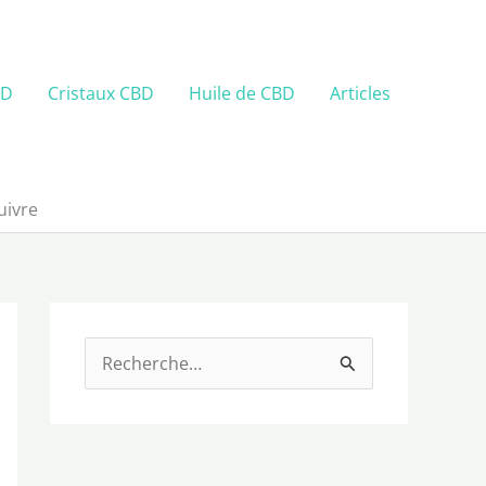
BD
Cristaux CBD
Huile de CBD
Articles
uivre
R
e
c
h